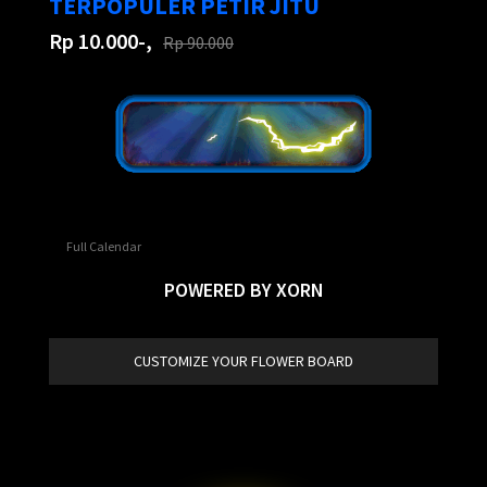
TERPOPULER PETIR JITU
Rp 10.000-,
Translation
Translation
Rp 90.000
missing:
missing:
en.products.general.regular_price
en.products.general.sale_price
POWERED BY XORN
CUSTOMIZE YOUR FLOWER BOARD
PETIRJITU merupakan salah satu situs game online resmi yang
menyediakan link alternatif khusus yang sudah dirancang dengan
sistem anti gangguan dan anti blokir demi kenyamanan setiap